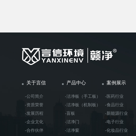
关于言信
产品中心
案例展示
-公司简介
-洁净板（手工板）
-医药行业
-资质荣誉
-洁净板（机制板）
-食品行业
-发展历程
-盲板
-新能源行业
-企业文化
-洁净门
-电子行业
-合作伙伴
-洁净窗
-化妆品行业