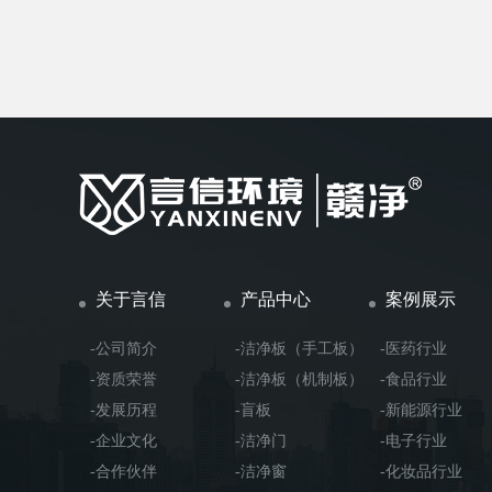
关于言信
产品中心
案例展示
-公司简介
-洁净板（手工板）
-医药行业
-资质荣誉
-洁净板（机制板）
-食品行业
-发展历程
-盲板
-新能源行业
-企业文化
-洁净门
-电子行业
-合作伙伴
-洁净窗
-化妆品行业